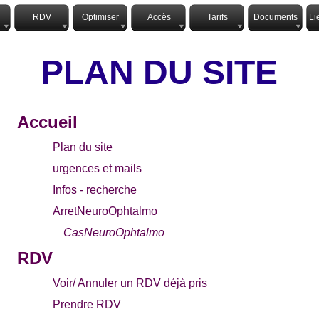
RDV
Optimiser
Accès
Tarifs
Documents
Li
PLAN DU SITE
Accueil
Plan du site
urgences et mails
Infos - recherche
ArretNeuroOphtalmo
CasNeuroOphtalmo
RDV
Voir/ Annuler un RDV déjà pris
Prendre RDV