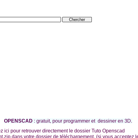
Amblyopie
Liens-Contacts
Urgences ophtalmologiques
OPENSCAD
: gratuit, pour programmer et dessiner en 3D.
z ici pour retrouver directement le dossier Tuto Openscad
t.zip dans votre dossier de téléchargement. (si vous acceptez l