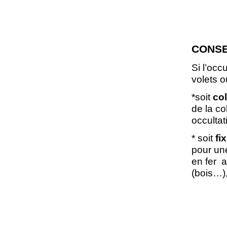
CONSE
Si l’occ
volets o
*soit
col
de la co
occultat
* soit
fi
pour une
en fer a
(bois…),