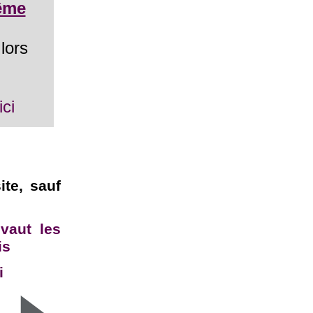
ême
lors
ci
te, sauf
vaut les
is
i