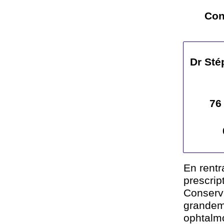
Con
Dr St
76
En rentr
prescrip
Conserv
grande
ophtalmo