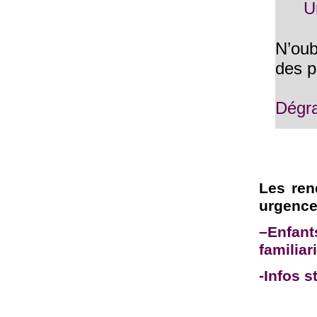
U
N’oub
des p
Dégra
Les ren
urgenc
–Enfant
familiar
-Infos s