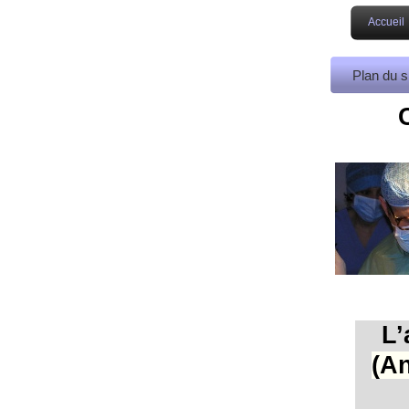
Accueil
Plan du s
L’
(A