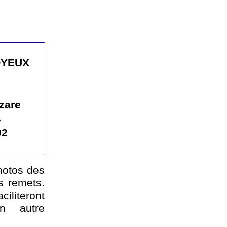
OYEUX
zare
s
02
hotos des
s remets.
literont
un autre