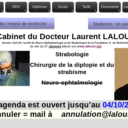
RDV
Optimiser
Accès
Tarifs
Documents
Li
ite / moteur de recherche
Strabisme : en sav
Cabinet du Docteur Laurent LALO
Ancien chef de l’unité de Neuro-Ophtalmologie et de Strabologie de la Fondation A. de Rothsch
(le site du Dr
Jacques
laloum est
www.laloum.
net
)
Strabologie
Chirurgie de la diplopie et du
strabisme
Neuro-ophtalmologie
agenda est ouvert jusqu’au
04/10/
nnuler = mail à
annulation@lalou