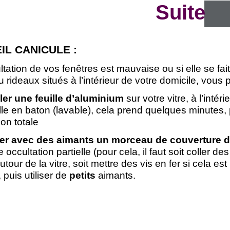
S
u
i
t
e
IL CANICULE :
ultation de vos fenêtres est mauvaise ou si elle se fa
u rideaux situés à l’intérieur de votre domicile, vou
ler une feuille d’aluminium
sur votre vitre, à l’intéri
lle en baton (lavable), cela prend quelques minutes,
ion totale
xer avec des aimants un morceau de couverture d
 occultation partielle (pour cela, il faut soit coller de
utour de la vitre, soit mettre des vis en fer si cela est
 puis utiliser de
petits
aimants.