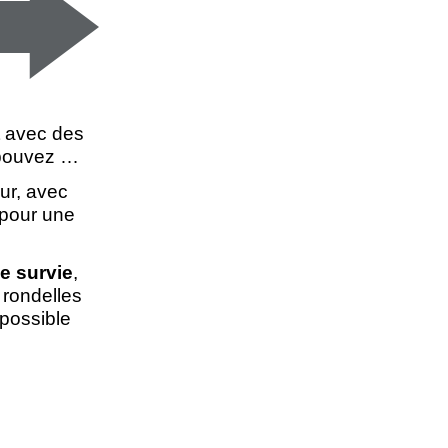
it avec des
s pouvez …
eur, avec
 pour une
e survie
,
s rondelles
 possible