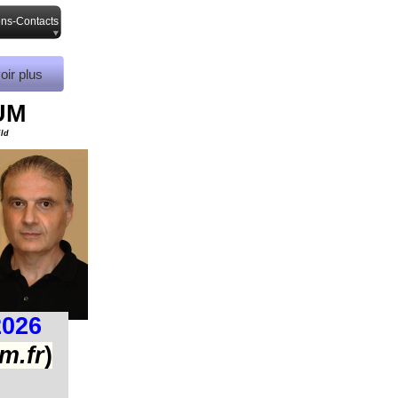
ens-Contacts
oir plus
UM
ild
2026
m.fr
)